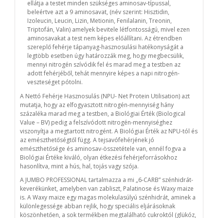
ellátja a testet minden szükséges aminosav-típussal,
beleértve azt a 9 aminosavat, (név szerint: Hisztidin,
Izoleucin, Leucin, Lizin, Metionin, Fenilalanin, Treonin,
Triptofán, Valin) amelyek bevitele létfontosságú, mivel ezen
aminosavakat a test nem képes előállítani. Az étrendben
szereplő fehérje tápanyag-hasznosulási hatékonyságát a
legtöbb esetben úgy határozzák meg, hogy megbecsülik,
mennyi nitrogén szívódik fel és marad meg a testben az
adott fehérjéből, tehát mennyire képes a napi nitrogén-
veszteséget pótolni.
A Nettó Fehérje Hasznosulás (NPU- Net Protein Utilisation) azt
mutatja, hogy az elfogyasztott nitrogén-mennyiség hány
százaléka marad meg a testben, a Biológiai Érték (Biological
Value – BV) pedig a felszívódott nitrogén-mennyiséghez
viszonyítja a megtartott nitrogént. A Biológiai Érték az NPU-tól és
az emészthetőségtől függ. A tejsavófehérjének jó
emészthetősége és aminosav-összetétele van, ennél fogva a
Biológiai Értéke kiváló, olyan étkezési fehérjeforrásokhoz
hasonlítva, mint a hús, hal, tojás vagy szója.
A JUMBO PROFESSIONAL tartalmazza a mi „6-CARB” szénhidrát-
keverékünket, amelyben van zabliszt, Palatinose és Waxy maize
is. A Waxy maize egy magas molekulasúlyú szénhidrát, aminek a
különlegessége abban rejlik, hogy speciális eljárásoknak
köszönhetően, a sok termékben megtalálható cukroktól (glükóz,