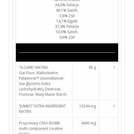
34,0% Fehérje
48,1% Szénh.
3,8% Zsír
14,1% Egyéb
37,4% Fehérje
53,0% Szénh.
9,6% Zsír
"6-CARB" MATRIX
85 g
†
Oat Flour, Maltodextrin,
Palatinose™ (isomaltulose:
low glycemic index
carbohydrate), Dextrose,
Fructose, Waxy Maize Starch
“JUMBO” EXTRA INGREDIENT
12244 mg
†
MATRIX
Proprietary CREA-BOMB
6600 mg
multi-component creatine
matrix