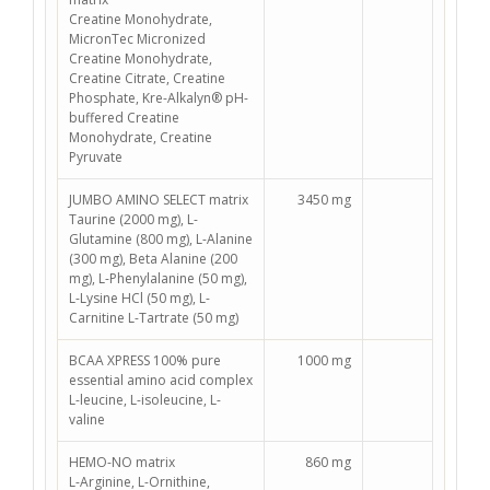
Creatine Monohydrate,
MicronTec Micronized
Creatine Monohydrate,
Creatine Citrate, Creatine
Phosphate, Kre-Alkalyn® pH-
buffered Creatine
Monohydrate, Creatine
Pyruvate
JUMBO AMINO SELECT matrix
3450 mg
Taurine (2000 mg), L-
Glutamine (800 mg), L-Alanine
(300 mg), Beta Alanine (200
mg), L-Phenylalanine (50 mg),
L-Lysine HCl (50 mg), L-
Carnitine L-Tartrate (50 mg)
BCAA XPRESS 100% pure
1000 mg
essential amino acid complex
L-leucine, L-isoleucine, L-
valine
HEMO-NO matrix
860 mg
L-Arginine, L-Ornithine,