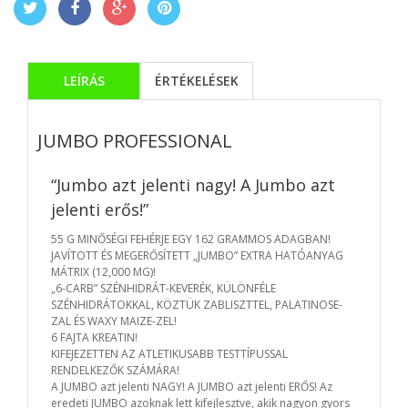
LEÍRÁS
ÉRTÉKELÉSEK
JUMBO PROFESSIONAL
“Jumbo azt jelenti nagy! A Jumbo azt
jelenti erős!”
55 G MINŐSÉGI FEHÉRJE EGY 162 GRAMMOS ADAGBAN!
JAVÍTOTT ÉS MEGERŐSÍTETT „JUMBO” EXTRA HATÓANYAG
MÁTRIX (12,000 MG)!
„6-CARB” SZÉNHIDRÁT-KEVERÉK, KÜLÖNFÉLE
SZÉNHIDRÁTOKKAL, KÖZTÜK ZABLISZTTEL, PALATINOSE-
ZAL ÉS WAXY MAIZE-ZEL!
6 FAJTA KREATIN!
KIFEJEZETTEN AZ ATLETIKUSABB TESTTÍPUSSAL
RENDELKEZŐK SZÁMÁRA!
A JUMBO azt jelenti NAGY! A JUMBO azt jelenti ERŐS! Az
eredeti JUMBO azoknak lett kifejlesztve, akik nagyon gyors