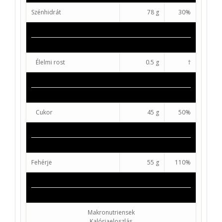
Szénhidrát
78 g
30%
Élelmi rost
0.5 g
†
Cukor
45 g
50%
Fehérje
55 g
110%
Makronutriensek
Kalóriaeloszlás