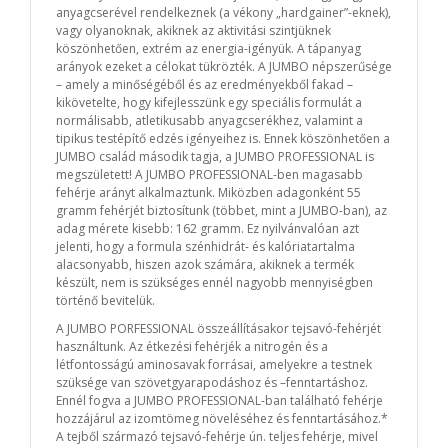
anyagcserével rendelkeznek (a vékony „hardgainer”-eknek),
vagy olyanoknak, akiknek az aktivitási szintjüknek
köszönhetően, extrém az energia-igényük. A tápanyag
arányok ezeket a célokat tükrözték. A JUMBO népszerűsége
– amely a minőségéből és az eredményekből fakad –
kikövetelte, hogy kifejlesszünk egy speciális formulát a
normálisabb, atletikusabb anyagcserékhez, valamint a
tipikus testépítő edzés igényeihez is. Ennek köszönhetően a
JUMBO család második tagja, a JUMBO PROFESSIONAL is
megszületett! A JUMBO PROFESSIONAL-ben magasabb
fehérje arányt alkalmaztunk. Miközben adagonként 55
gramm fehérjét biztosítunk (többet, mint a JUMBO-ban), az
adag mérete kisebb: 162 gramm. Ez nyilvánvalóan azt
jelenti, hogy a formula szénhidrát- és kalóriatartalma
alacsonyabb, hiszen azok számára, akiknek a termék
készült, nem is szükséges ennél nagyobb mennyiségben
történő bevitelük.
A JUMBO PORFESSIONAL összeállításakor tejsavó-fehérjét
használtunk. Az étkezési fehérjék a nitrogén és a
létfontosságú aminosavak forrásai, amelyekre a testnek
szüksége van szövetgyarapodáshoz és –fenntartáshoz.
Ennél fogva a JUMBO PROFESSIONAL-ban található fehérje
hozzájárul az izomtömeg növeléséhez és fenntartásához.*
A tejből származó tejsavó-fehérje ún. teljes fehérje, mivel