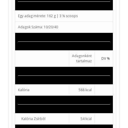
Egy adag mérete:
162 g | 3 ¼ scoops
Adagok Száma:
10/20/40
Adagonként
DV %
tartalmaz
Kalória
588 kcal
Kalória Zsírból
54 kcal