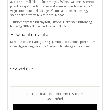
az erek normál állapotának megőrzéséhez, valamint szerepet
játszik a sejtek oxidatív stresszel szembeni védelmében is.*
Végül, BioPerine-nel is kiegészítettük a terméket, ami egy
szabadalmaztatott fekete bors kivonat.
* Tudományosan bizonyított, Európai Élelmiszer-biztonsági
Hatóság (EFSA) által engedélyezett állítások.
Használati utasítás
Keverjen össze 1 adag (162 g) Jumbo Professional port 400 ml
vízzel. Igyon meg naponta 1 adagot lehetőleg edzés után.
Összetétel
SCITEC NUTRITION JUMBO PROFESSIONAL
Összetétel: