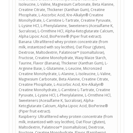
Isoleucine, L-Valine, Magnesium Carbonate, Beta Alanine,
Creatine Citrate, Thickener (Xanthan Gum), Creatine
Phosphate, L-Ascorbic Acid, Kre-Alkalyn® Creatine
Monohydrate, L-Carnitine L-Tartrate, Creatine Pyruvate,
L-Lysine HCl, L-Phenylalanine, Sweeteners (Acesulfame K,
Sucralose), L-Ornithine HCl, Alpha-Ketoglutarate Calcium,
Alpha Lipoic Acid, BioPerine® (Piper fruit extract).
Banana:
Ultrafiltered whey protein concentrate (from
milk, instantized with soy lecithin), Oat Flour (gluten),
Dextrose, Maltodextrin, Palatinose™ (isomaltulose),
Fructose, Creatine Monohydrate, Waxy Maize Starch,
Taurine, Flavor (Banana), Thickener (Xanthan Gum), L-
Arginine Base, L-Glutamine, L-Leucine, Micronized
Creatine Monohydrate, L-Alanine, L-Isoleucine, L-Valine,
Magnesium Carbonate, Beta Alanine, Creatine Citrate,
Creatine Phosphate, L-Ascorbic Acid, Kre-Alkalyn®
Creatine Monohydrate, L-Carnitine L-Tartrate, Creatine
Pyruvate, L-Lysine HCl, L-Phenylalanine, L-Ornithine HCl,
Sweeteners (Acesulfame K, Sucralose), Alpha-
Ketoglutarate Calcium, Alpha Lipoic Acid, BioPerine®
(Piper fruit extract).
Raspberry:
Ultrafiltered whey protein concentrate (from
milk, instantized with soy lecithin), Oat Flour (gluten),
Maltodextrin, Palatinose™ (isomaltulose), Dextrose,
Fructose, Creatine Monohydrate, Flavor (Raspberry),