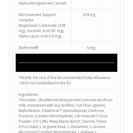
Alpha-Ketoglutarate Calcium
Micronutrient Support
329 mg
complex
Magnesium Carbonate (238
mg), Ascorbic Acid (81 mg),
Alpha Lipoic Acid (10 mg)
BioPerine®
5 mg
*RDA%: Percent of the Recommended Daily Allowance.
† RDA not established in the EU.
Ingredients:
Chocolate:
Ultrafiltered whey protein concentrate (from
milk, instantized with soy lecithin), Oat Flour (gluten),
Maltodextrin, Palatinose™ (isomaltulose), Dextrose,
Fructose, Creatine Monohydrate, Fat-reduced Cocoa
Powder (10-12%), Waxy Maize Starch, Taurine, Flavor
(Chocolate), L-Arginine Base, L-Glutamine, L-Leucine,
Micronized Creatine Monohydrate, L-Alanine, L-