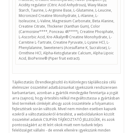
Acidity regulator (Citric Acid Anhydrous), Waxy Maize
Starch, Taurine, L-Arginine Base, L-Glutamine, L-Leucine,
Micronized Creatine Monohydrate, L-Alanine, L-
Isoleucine, L-Valine, Magnesium Carbonate, Beta Alanine,
Creatine Citrate, Thickener (Xanthan Gum), Color
(Carmoisine****, Ponceau 4R****), Creatine Phosphate,
L-Ascorbic Acid, Kre-Alkalyn® Creatine Monohydrate, L-
Carnitine L-Tartrate, Creatine Pyruvate, L-Lysine HCl, L-
Phenylalanine, Sweeteners (Acesulfame K, Sucralose), L-
Ornithine HCl, Alpha-Ketoglutarate Calcium, Alpha Lipoic
Acid, BioPerine® (Piper fruit extract).
Tájékoztatás:
Étrendkiegészítő és Különleges táplálkozási célú
élelmiszer összetétel adatbázisunkat igyekszünk rendszeresen
karbantartani, azonban a gyártók mindegyike fenntartja a jogát
arra (sajnos), hogy értesítés nélkül megváltoztassa a gyártásban
lévő termékek címkéjét ahogy azok összetétele a folyamatos
fejlesztések során változik. Mivel nem minden esetben kapunk
ezekről a változtatásokról értesítést, a weboldalunkon közölt
összetétel adatok
CSUPÁN TÁJÉKOZTATÓ JELLEGŰEK
, és azok
pontosságáért az itt leírt okok miatt nem tudunk teljes
felelősséget vállalni - de ennek ellenére igyekszünk minden