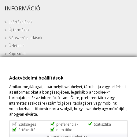
INFORMÁCIÓ
Leértékelések
Új termékek
Népszerű eladások
Üzleteink
Kapcsolat
Oldaltérkép
AZ ÜZLETRŐL
Adatvédelmi beállítások
Amikor meglátogatja bármelyik webhelyet, tárolhatja vagy lekérheti
Cím:
Prime Protein Astoria, 1052 Budapest, Károly krt 8 Fszt. 5.
az információkat a böngészőjében, leginkább a "cookie-k"
Tel:
+36-20-398-1647
formájában. Ez az információ - ami Önre, preferenciáira vagy
Email:
info@primeprotein.eu
internetes eszközére (számítógépre, táblagépre vagy mobilra)
vonatkozhat - többnyire arra szolgál, hogy a webhely úgy működjön,
ahogyan elvárta.
Szükséges
preferenciák
Statisztika
értékesítés
nem titkos
Adatvédelmi beállítások
Mutasd a részleteket