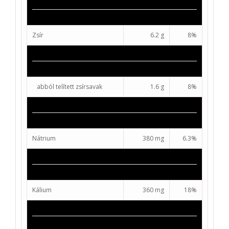
Zsír
6.2 g
8%
abból telített zsírsavak
1.6 g
8%
Nátrium
380 mg
6.3%
Kálium
360 mg
18%