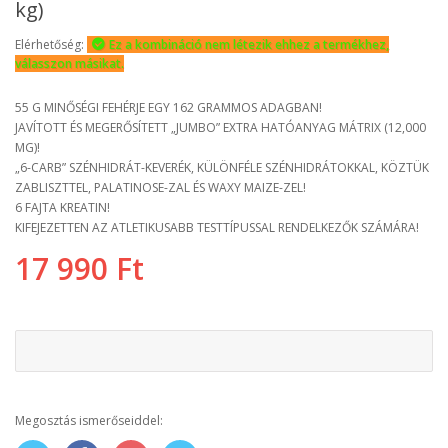
kg)
Elérhetőség:
Ez a kombináció nem létezik ehhez a termékhez,
válasszon másikat.
55 G MINŐSÉGI FEHÉRJE EGY 162 GRAMMOS ADAGBAN!
JAVÍTOTT ÉS MEGERŐSÍTETT „JUMBO” EXTRA HATÓANYAG MÁTRIX (12,000
MG)!
„6-CARB” SZÉNHIDRÁT-KEVERÉK, KÜLÖNFÉLE SZÉNHIDRÁTOKKAL, KÖZTÜK
ZABLISZTTEL, PALATINOSE-ZAL ÉS WAXY MAIZE-ZEL!
6 FAJTA KREATIN!
KIFEJEZETTEN AZ ATLETIKUSABB TESTTÍPUSSAL RENDELKEZŐK SZÁMÁRA!
17 990 Ft
Megosztás ismerőseiddel: