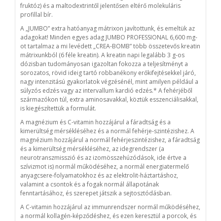
fruktóz) és a maltodextrintől jelentősen eltérő molekuláris
profillal bír.
A „JUMBO” extra hatóanyag mátrixon javítottunk, és emeltük az
adagokat! Minden egyes adag JUMBO PROFESSIONAL 6,600 mg-
ot tartalmaz a mi levédett „CREA-BOMB” több összetevős kreatin
mátrixunkból (6 féle kreatin). A kreatin napi legalább 3 g-os
dózisban tudományosan igazoltan fokozza a teljesítményt a
sorozatos, rövid ideig tartó robbanékony erőkifejtésekkel járó,
nagy intenzitású gyakorlatok végzésénél, mint amilyen például a
súlyzós edzés vagy az intervallum kardió edzés.* A fehérjéből
származókon túl, extra aminosavakkal, köztük esszenciálisakkal,
is kiegészítettük a formulát.
A magnézium és C-vitamin hozzájárul a fáradtság és a
kimerültség mérsékléséhez és a normál fehérje-szintézishez. A
magnézium hozzájárul a normál fehérjeszintézishez, a fáradtság
és a kimerültség mérsékléséhez, az idegrendszer (a
neurotranszmisszió és az izomösszehúzódások, ide értve a
szívizmot is) normál működéséhez, a normál energiatermelő
anyagcsere-folyamatokhoz és az elektrolit-háztartáshoz,
valamint a csontok és a fogak normál állapotának
fenntartásához, és szerepet játszik a sejtosztódásban.
A C-vitamin hozzájárul az immunrendszer normál működéséhez,
a normál kollagén-képződéshez, és ezen keresztül a porcok, és