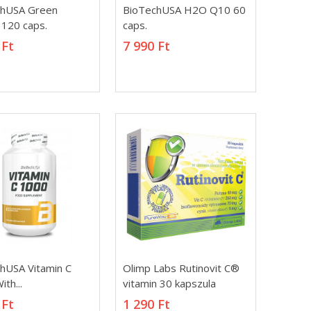
chUSA Green
BioTechUSA H2O Q10
chUSA Green
BioTechUSA H2O Q10 60
 120 caps.
60 caps.
 120 caps.
caps.
 Ft
7 990 Ft
 Ft
7 990 Ft
hUSA Vitamin C
Olimp Labs Rutinovit C®
hUSA Vitamin C
Olimp Labs Rutinovit C®
th...
vitamin 30 kapszula
th...
vitamin 30 kapszula
 Ft
1 290 Ft
 Ft
1 290 Ft