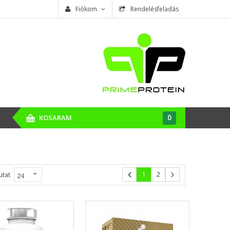
Fiókom
Rendelésfeladás
0
KOSARAM
1
2
utat