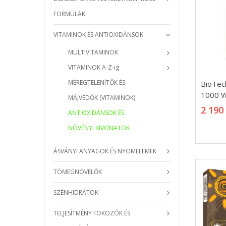
FORMULÁK
VITAMINOK ÉS ANTIOXIDÁNSOK
MULTIVITAMINOK
VITAMINOK A-Z-ig
BioTec
MÉREGTELENÍTŐK ÉS
BioTec
1000 Wi
1000 Wi
MÁJVÉDŐK (VITAMINOK)
2 190
2 190
ANTIOXIDÁNSOK ÉS
NÖVÉNYI KIVONATOK
ÁSVÁNYI ANYAGOK ÉS NYOMELEMEK
TÖMEGNÖVELŐK
SZÉNHIDRÁTOK
TELJESÍTMÉNY FOKOZÓK ÉS