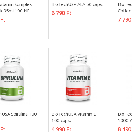
vitamin komplex
BioTechUSA ALA 50
BioTe
vitamin komplex
BioTechUSA ALA 50 caps.
BioTe
k 95ml 100 NE...
caps.
Coffee
k 95ml 100 NE...
Coffee
6 790 Ft
 Ft
6 790 Ft
7 790
 Ft
7 790
hUSA Spirulina
BioTechUSA Vitamin E
BioTec
hUSA Spirulina 100
BioTechUSA Vitamin E
BioTec
.
100 caps.
1000 Wi
100 caps.
1000 Wi
 Ft
4 990 Ft
8 490
 Ft
4 990 Ft
8 490