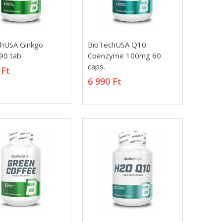
hUSA Ginkgo
BioTechUSA Q10
hUSA Ginkgo
BioTechUSA Q10
90 tab.
Coenzyme 100mg 60
90 tab.
Coenzyme 100mg 60
caps.
 Ft
caps.
 Ft
6 990 Ft
6 990 Ft