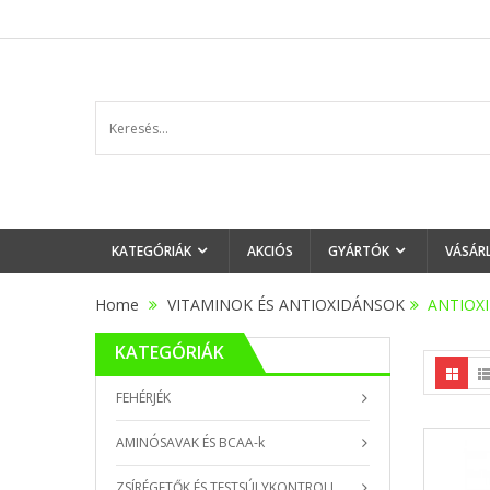
KATEGÓRIÁK
AKCIÓS
GYÁRTÓK
VÁSÁR
Home
VITAMINOK ÉS ANTIOXIDÁNSOK
>
ANTIOX
KATEGÓRIÁK
FEHÉRJÉK
AMINÓSAVAK ÉS BCAA-k
ZSÍRÉGETŐK ÉS TESTSÚLYKONTROLL