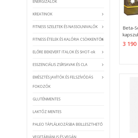
ENERGIZÁLÓK
KREATINOK
Beta-S
FITNESS SZELETEK ÉS NASSOLNIVALÓK
Beta-S
kapszu
kapszu
FITNESS ÉTELEK ÉS KALÓRIA CSÖKKENTŐK
3 190
3 190
ELŐRE BEKEVERT ITALOK ÉS SHOT-ok
ESSZENCIÁLIS ZSÍRSAVAK ÉS CLA
EMÉSZTÉS JAVÍTÓK ÉS FELSZÍVÓDÁS
FOKOZÓK
GLUTÉNMENTES
LAKTÓZ MENTES
PALEO TÁPLÁLKOZÁSBA BEILLESZTHETŐ
VEGETÁRIÁNUS ÉS VEGÁN