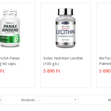
0 990 Ft
10 890 Ft
hey-Waffer 32%
Xtreme Napalm Pre-
5g
5 990 Ft
90 Ft
hUSA Panax
Scitec Nutrition Lecithin
BioTe
hUSA Panax
Scitec Nutrition Lecithin
BioTe
g 60 caps.
(100 g.k.)
Palmet
g 60 caps.
(100 g.k.)
Palmet
 Ft
5 890 Ft
5 690
 Ft
5 890 Ft
5 690
Rendezés
M