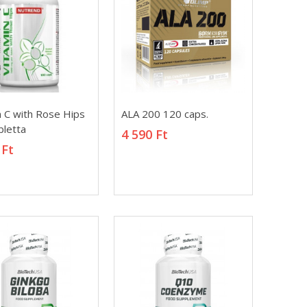
n C with Rose Hips
ALA 200 120 caps.
n C with Rose Hips
ALA 200 120 caps.
bletta
4 590 Ft
bletta
4 590 Ft
 Ft
 Ft