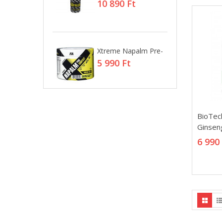
90 Ft
10 890 Ft
2
Waffer 32%
Xtreme Napalm Pre-
W
3
5 990 Ft
Ft
4
BioTec
BioTec
Ginsen
Ginsen
6 990
6 990