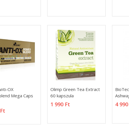
treme Napalm
ZMA 90 Capsules 90
niter
7 865 Ft
90 Ft
Anti-OX
Olimp Green Tea Extract
BioTe
Anti-OX
Olimp Green Tea Extract
BioTe
end 420g
Yippie4 Bar 70g
lend Mega Caps
60 kapszula
Ashwag
lend Mega Caps
60 kapszula
Ashwag
 450 Ft
999 Ft
1 990 Ft
4 990
1 990 Ft
4 990
 Ft
 Ft
end 1260g
Xtreme Napalm Pre-