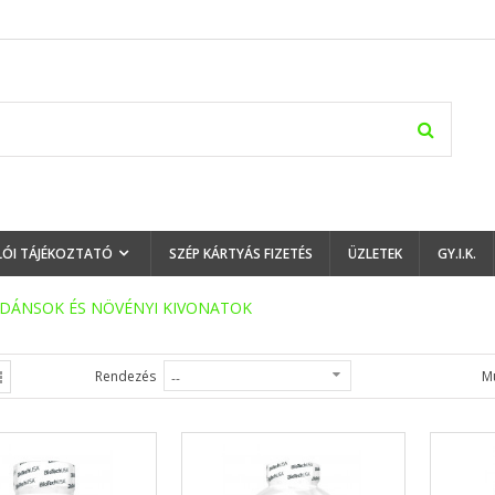
LÓI TÁJÉKOZTATÓ
SZÉP KÁRTYÁS FIZETÉS
ÜZLETEK
GY.I.K.
IDÁNSOK ÉS NÖVÉNYI KIVONATOK
Rendezés
M