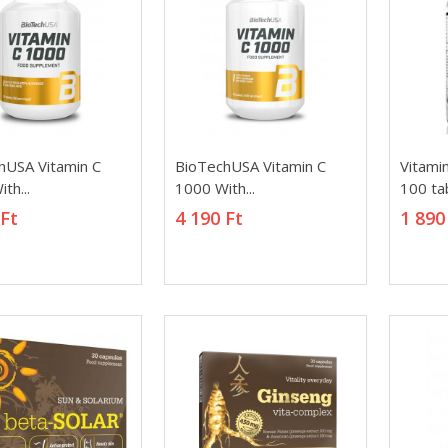
hUSA Vitamin C
BioTechUSA Vitamin C
Vitami
hUSA Vitamin C
BioTechUSA Vitamin C
Vitami
th...
1000 With...
100 ta
th...
1000 With...
100 ta
 Ft
4 190 Ft
1 890
 Ft
4 190 Ft
1 890