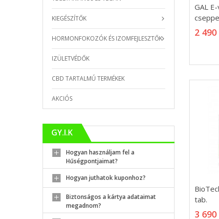
GAL E-
GAL E-
cseppe
cseppe
KIEGÉSZÍTŐK
2 490
2 490
HORMONFOKOZÓK ÉS IZOMFEJLESZTŐK
IZÜLETVÉDŐK
CBD TARTALMÚ TERMÉKEK
AKCIÓS
GY.I.K
Hogyan használjam fel a
Hűségpontjaimat?
Hogyan juthatok kuponhoz?
BioTec
BioTec
100 tab
Biztonságos a kártya adataimat
tab.
megadnom?
3 690
3 690