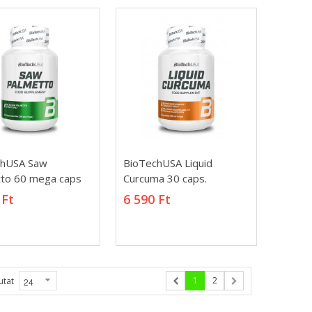
20 990 Ft
Whey-Waffer 32%
35g
490 Ft
chUSA Saw
BioTechUSA Liquid
chUSA Saw
BioTechUSA Liquid
to 60 mega caps
Curcuma 30 caps.
to 60 mega caps
Curcuma 30 caps.
 Ft
6 590 Ft
 Ft
6 590 Ft
1
2
utat