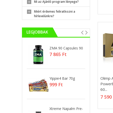
Mi az Ajánló program lényege?
Miért érdemes feliratkozni a
hírlevelünkre?
LEGJOBBAK
e Napalm
ZMA 90 Capsules 90
X
Ig
7 865 Ft
Ft
5
Olimp 
Olimp 
 420g
Yippie4 Bar 70g
Xt
Powerb
Powerb
0 Ft
999 Ft
9
60...
60...
7 590
7 590
 1260g
Xtreme Napalm Pre-
Xt