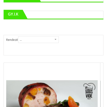
GY.I.K
Rendezés