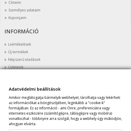
Címeim
Személyes adataim
Kuponjaim
INFORMÁCIÓ
Leértékelések
Új termékek
Népszerű eladások
Üzleteink
Kapcsolat
Oldaltérkép
Adatvédelmi beállítások
AZ ÜZLETRŐL
Amikor meglátogatja bármelyik webhelyet, tárolhatja vagy lekérheti
az információkat a böngészőjében, leginkább a "cookie-k"
Cím:
Prime Protein Astoria, 1052 Budapest, Károly krt 8 Fszt. 5.
formájában. Ez az információ - ami Önre, preferenciáira vagy
internetes eszközére (számítógépre, táblagépre vagy mobilra)
Tel:
+36-20-398-1647
vonatkozhat - többnyire arra szolgál, hogy a webhely úgy működjön,
Email:
info@primeprotein.eu
ahogyan elvárta.