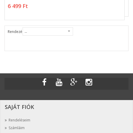
Excelsior Tonhal 1000g (5% olajtartalom)
6 499 Ft
6 499 Ft
Rendezés
SAJÁT FIÓK
Rendeléseim
Számláim