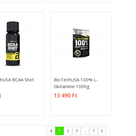
hUSA BCAA Shot
BioTechUSA 100% L-
hUSA BCAA Shot
BioTechUSA 100% L-
Glutamine 1000g
Glutamine 1000g
t
13 490 Ft
t
13 490 Ft
Xtreme Napalm
Igniter
590 Ft
1
2
3
...
7