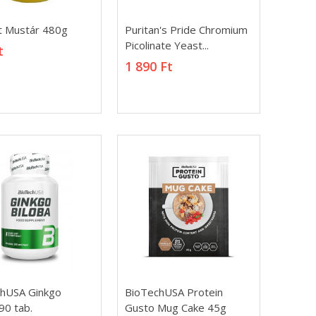
it Mustár 480g
Puritan's Pride
it Mustár 480g
Puritan's Pride Chromium
Chromium Picolinate
t
Picolinate Yeast...
t
Yeast...
1 890 Ft
1 890 Ft
hUSA Ginkgo
BioTechUSA Protein
hUSA Ginkgo
BioTechUSA Protein
90 tab.
Gusto Mug Cake 45g
90 tab.
Gusto Mug Cake 45g