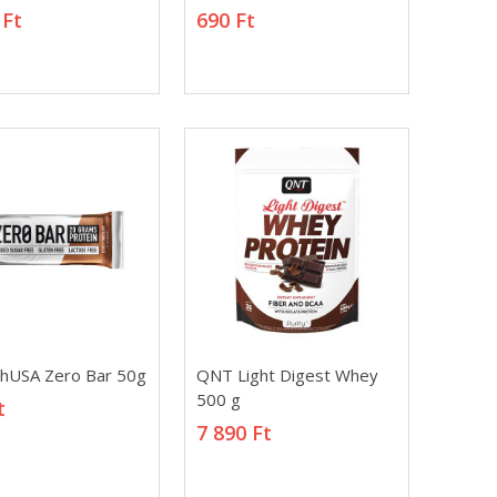
 Ft
690 Ft
 Ft
690 Ft
hUSA Zero Bar
QNT Light Digest Whey
hUSA Zero Bar 50g
QNT Light Digest Whey
500 g
500 g
t
t
7 890 Ft
7 890 Ft