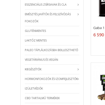
ESSZENCIÁLIS ZSÍRSAVAK ÉS CLA
EMÉSZTÉS JAVÍTÓK ÉS FELSZÍVÓDÁS
FOKOZÓK
Gaba 
Gaba 
GLUTÉNMENTES
6 590
6 590
LAKTÓZ MENTES
PALEO TÁPLÁLKOZÁSBA BEILLESZTHETŐ
VEGETÁRIÁNUS ÉS VEGÁN
KIEGÉSZÍTŐK
HORMONFOKOZÓK ÉS IZOMFEJLESZTŐK
IZÜLETVÉDŐK
CBD TARTALMÚ TERMÉKEK