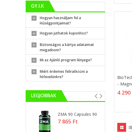
GY.I.K
Sütikrém (Cookies & cream)
(2)
Csokoládé (Chocolate)
(5)
Hogyan használjam fel a
Kék Málna (Blue Raz)
(1)
Hűségpontjaimat?
Zöld Alma (Green Apple)
(1)
Hogyan juthatok kuponhoz?
Csoki-Mogyoróvaj (Chocolate-
Biztonságos a kártya adataimat
Peanutbutter)
(2)
megadnom?
Sós Karamella (Salted-Caramel)
(12)
Mi az Ajánló program lényege?
Áfonya (Blueberry)
(1)
Miért érdemes feliratkozni a
Cola
(1)
BioTec
BioTec
hírlevelünkre?
Vanília-Kókusz (Vanilla-Coconut)
(1)
Zinc - 
- Magn
Csokoládé (Chocolate)
(13)
4 290
4 290
LEGJOBBAK
Tiramisu
(5)
Sütikrém (Cookies & cream)
(4)
Mogyoró (Hazelnut)
(12)
e Napalm
ZMA 90 Capsules 90
X
Ig
7 865 Ft
Joghurt-Kajszibarack (Yogurt-Apricot)
(4)
Ft
5