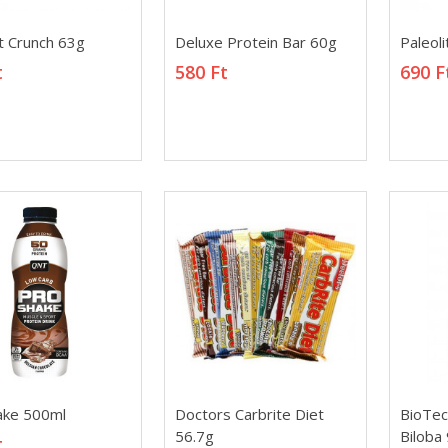
 Crunch 63g
Deluxe Protein Bar 60g
Paleol
 Crunch 63g
Deluxe Protein Bar 60g
Paleol
t
580 Ft
690 F
t
580 Ft
690 F
ake 500ml
Doctors Carbrite Diet
BioTec
ake 500ml
Doctors Carbrite Diet
BioTec
56.7g
Biloba 
t
56.7g
Biloba 
t