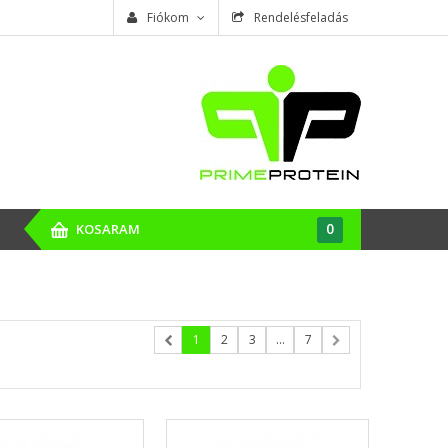
Fiókom
Rendelésfeladás
0
KOSARAM
1
2
3
...
7