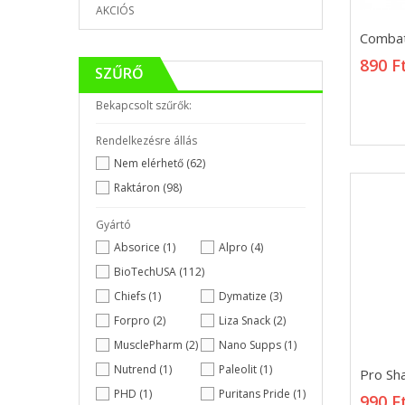
AKCIÓS
Combat
Combat
890 F
890 F
SZŰRŐ
Bekapcsolt szűrők:
Rendelkezésre állás
Nem elérhető
(62)
Raktáron
(98)
Gyártó
Absorice
(1)
Alpro
(4)
BioTechUSA
(112)
Chiefs
(1)
Dymatize
(3)
Forpro
(2)
Liza Snack
(2)
MusclePharm
(2)
Nano Supps
(1)
Pro Sh
Nutrend
(1)
Paleolit
(1)
Pro Sh
990 F
PHD
(1)
Puritans Pride
(1)
990 F