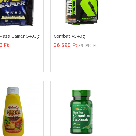
Mass Gainer
Combat 4540g
Mass Gainer 5433g
Combat 4540g
36 590 Ft
39 990 Ft
0 Ft
36 590 Ft
39 990 Ft
0 Ft