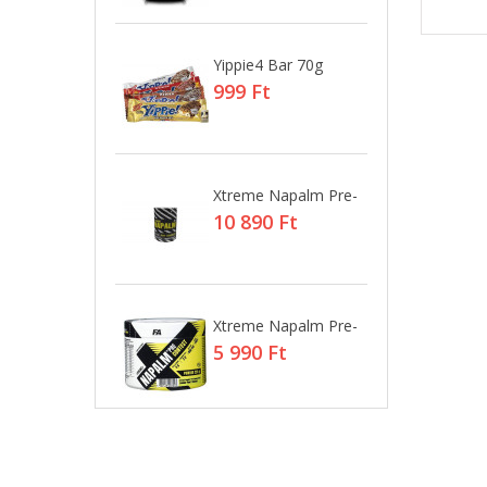
Citromos sajttorta (Lemon cheesecake)
(1)
 420g
Yippie4 Bar 70g
Xt
Alma (Apple)
(1)
0 Ft
999 Ft
9
Cseresznye (Cherry)
(2)
Citrom (Lemon)
(5)
Narancs (Orange)
(8)
Trópusi Gyümölcs (Tropical Fruit)
(3)
 1260g
Xtreme Napalm Pre-
Xt
90 Ft
10 890 Ft
2
Csokoládé-Fahéj (Chocolate-Cinnamon)
(3)
Erdei gyümölcs ( Forest Fruits)
(5)
Dinnye (Watermelon)
(2)
Waffer 32%
Xtreme Napalm Pre-
W
Citrom-Lime (Lemon Lime)
(1)
3
5 990 Ft
Ft
4
Csoki-Mogyoróvaj (Chocolate Peanut
Butter)
(1)
Mentás Csoki (Chocolate-Mint)
(1)
Pina Colada
(2)