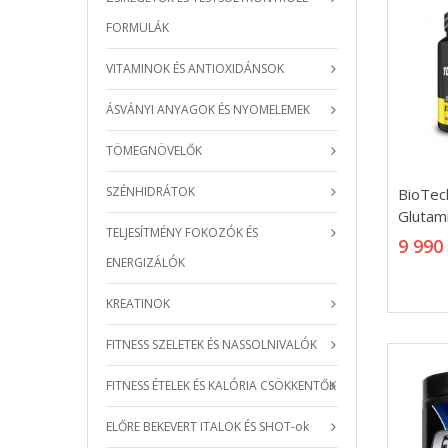
FORMULÁK
VITAMINOK ÉS ANTIOXIDÁNSOK
ÁSVÁNYI ANYAGOK ÉS NYOMELEMEK
TÖMEGNÖVELŐK
BioTec
SZÉNHIDRÁTOK
BioTec
Glutam
Glutam
TELJESÍTMÉNY FOKOZÓK ÉS
9 990
9 990
ENERGIZÁLÓK
KREATINOK
FITNESS SZELETEK ÉS NASSOLNIVALÓK
FITNESS ÉTELEK ÉS KALÓRIA CSÖKKENTŐK
ELŐRE BEKEVERT ITALOK ÉS SHOT-ok