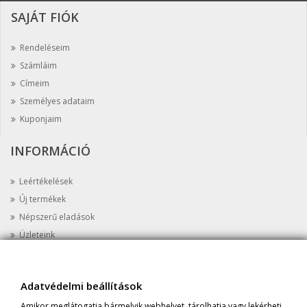
SAJÁT FIÓK
Rendeléseim
Számláim
Címeim
Személyes adataim
Kuponjaim
INFORMÁCIÓ
Leértékelések
Új termékek
Népszerű eladások
Üzleteink
Kapcsolat
Oldaltérkép
Adatvédelmi beállítások
AZ ÜZLETRŐL
Amikor meglátogatja bármelyik webhelyet, tárolhatja vagy lekérheti