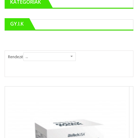
KATEGÓRIÁK
GY.I.K
Rendezés