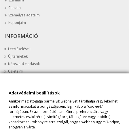
Számláim
Címeim
Személyes adataim
Kuponjaim
INFORMÁCIÓ
Leértékelések
Új termékek
Népszerű eladások
Üzleteink
Kapcsolat
Oldaltérkép
Adatvédelmi beállítások
AZ ÜZLETRŐL
Amikor meglátogatja bármelyik webhelyet, tárolhatja vagy lekérheti
az információkat a böngészőjében, leginkább a "cookie-k"
Cím:
Prime Protein Astoria, 1052 Budapest, Károly krt 8 Fszt. 5.
formájában. Ez az információ - ami Önre, preferenciáira vagy
internetes eszközére (számítógépre, táblagépre vagy mobilra)
Tel:
+36-20-398-1647
vonatkozhat - többnyire arra szolgál, hogy a webhely úgy működjön,
Email:
info@primeprotein.eu
ahogyan elvárta.