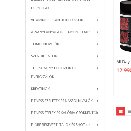
FORMULÁK
VITAMINOK ÉS ANTIOXIDÁNSOK
ÁSVÁNYI ANYAGOK ÉS NYOMELEMEK
TÖMEGNÖVELŐK
SZÉNHIDRÁTOK
All Da
All Da
12 99
TELJESÍTMÉNY FOKOZÓK ÉS
12 99
ENERGIZÁLÓK
KREATINOK
FITNESS SZELETEK ÉS NASSOLNIVALÓK
FITNESS ÉTELEK ÉS KALÓRIA CSÖKKENTŐK
ELŐRE BEKEVERT ITALOK ÉS SHOT-ok