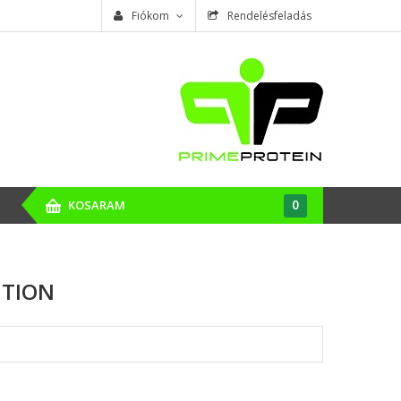
Fiókom
Rendelésfeladás
0
KOSARAM
ITION