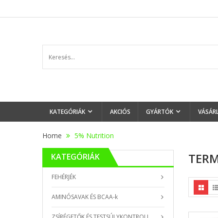
KATEGÓRIÁK
AKCIÓS
GYÁRTÓK
VÁSÁR
Home
5% Nutrition
TERM
KATEGÓRIÁK
FEHÉRJÉK
AMINÓSAVAK ÉS BCAA-k
ZSÍRÉGETŐK ÉS TESTSÚLYKONTROLL