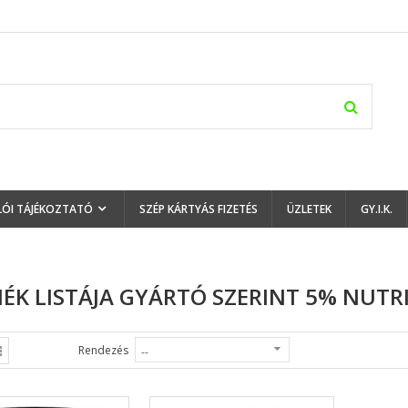
LÓI TÁJÉKOZTATÓ
SZÉP KÁRTYÁS FIZETÉS
ÜZLETEK
GY.I.K.
ÉK LISTÁJA GYÁRTÓ SZERINT 5% NUTR
Rendezés