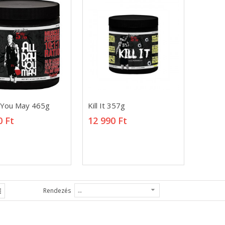
y You May 465g
Kill It 357g
y You May 465g
Kill It 357g
0 Ft
12 990 Ft
0 Ft
12 990 Ft
Rendezés