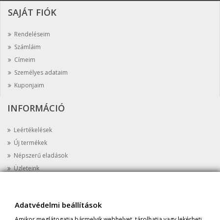
SAJÁT FIÓK
Rendeléseim
Számláim
Címeim
Személyes adataim
Kuponjaim
INFORMÁCIÓ
Leértékelések
Új termékek
Népszerű eladások
Üzleteink
Kapcsolat
Oldaltérkép
Adatvédelmi beállítások
AZ ÜZLETRŐL
Amikor meglátogatja bármelyik webhelyet, tárolhatja vagy lekérheti