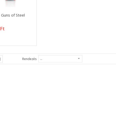
t Guns of Steel
t Guns of Steel
 Ft
 Ft
Rendezés