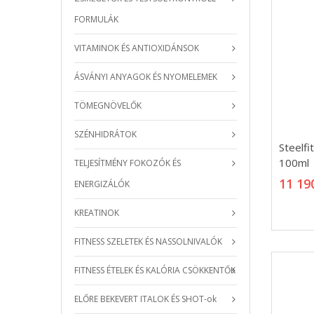
FORMULÁK
VITAMINOK ÉS ANTIOXIDÁNSOK
ÁSVÁNYI ANYAGOK ÉS NYOMELEMEK
TÖMEGNÖVELŐK
SZÉNHIDRÁTOK
Steelfi
Steelfi
100ml
100ml
TELJESÍTMÉNY FOKOZÓK ÉS
11 19
11 19
ENERGIZÁLÓK
KREATINOK
FITNESS SZELETEK ÉS NASSOLNIVALÓK
FITNESS ÉTELEK ÉS KALÓRIA CSÖKKENTŐK
ELŐRE BEKEVERT ITALOK ÉS SHOT-ok