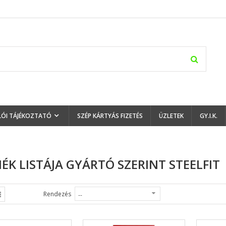
LÓI TÁJÉKOZTATÓ
SZÉP KÁRTYÁS FIZETÉS
ÜZLETEK
GY.I.K.
ÉK LISTÁJA GYÁRTÓ SZERINT STEELFIT
Rendezés