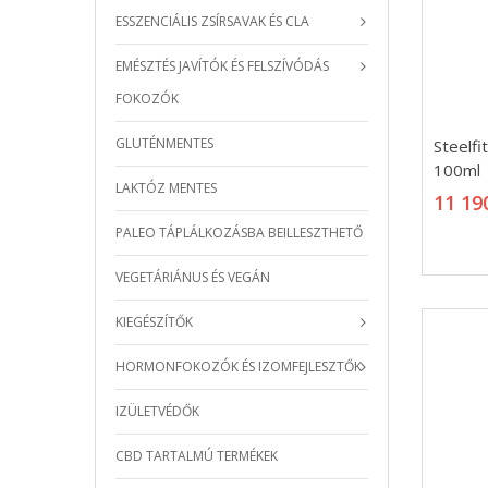
ESSZENCIÁLIS ZSÍRSAVAK ÉS CLA
EMÉSZTÉS JAVÍTÓK ÉS FELSZÍVÓDÁS
FOKOZÓK
Steelfi
GLUTÉNMENTES
Steelfi
100ml
100ml
LAKTÓZ MENTES
11 19
11 19
PALEO TÁPLÁLKOZÁSBA BEILLESZTHETŐ
VEGETÁRIÁNUS ÉS VEGÁN
KIEGÉSZÍTŐK
HORMONFOKOZÓK ÉS IZOMFEJLESZTŐK
IZÜLETVÉDŐK
CBD TARTALMÚ TERMÉKEK