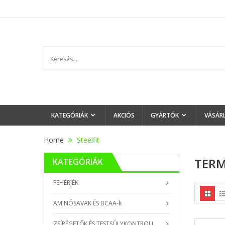
KATEGÓRIÁK
AKCIÓS
GYÁRTÓK
VÁSÁR
Home
Steelfit
TERM
KATEGÓRIÁK
FEHÉRJÉK
AMINÓSAVAK ÉS BCAA-k
ZSÍRÉGETŐK ÉS TESTSÚLYKONTROLL