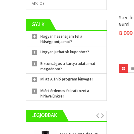
AKCIÓS
Steelfi
Steelfi
89ml
89ml
GY.I.K
8 099
8 099
Hogyan használjam fel a
Hűségpontjaimat?
Hogyan juthatok kuponhoz?
Biztonságos a kártya adataimat
megadnom?
Mi az Ajánló program lényege?
Miért érdemes feliratkozni a
hírlevelünkre?
LEGJOBBAK