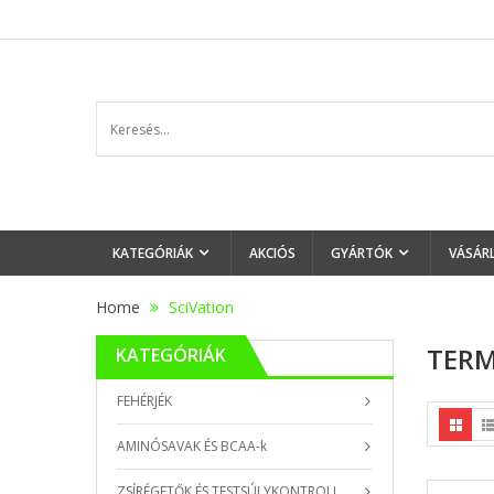
KATEGÓRIÁK
AKCIÓS
GYÁRTÓK
VÁSÁR
Home
SciVation
TERM
KATEGÓRIÁK
FEHÉRJÉK
AMINÓSAVAK ÉS BCAA-k
ZSÍRÉGETŐK ÉS TESTSÚLYKONTROLL