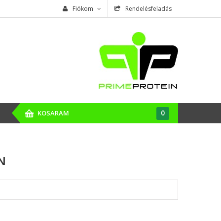
Fiókom
Rendelésfeladás
0
KOSARAM
N