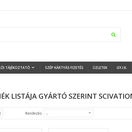
LÓI TÁJÉKOZTATÓ
SZÉP KÁRTYÁS FIZETÉS
ÜZLETEK
GY.I.K.
ÉK LISTÁJA GYÁRTÓ SZERINT SCIVATIO
Rendezés