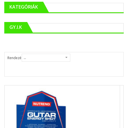
KATEGÓRIÁK
GY.I.K
Rendezés