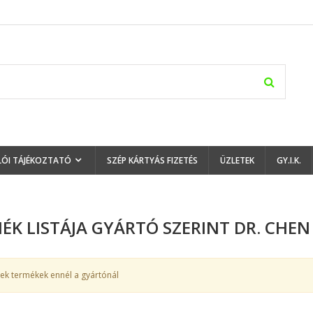
LÓI TÁJÉKOZTATÓ
SZÉP KÁRTYÁS FIZETÉS
ÜZLETEK
GY.I.K.
ÉK LISTÁJA GYÁRTÓ SZERINT DR. CHEN
ek termékek ennél a gyártónál