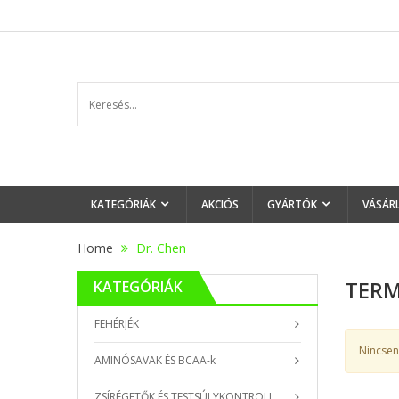
KATEGÓRIÁK
AKCIÓS
GYÁRTÓK
VÁSÁR
Home
Dr. Chen
TERM
KATEGÓRIÁK
FEHÉRJÉK
Nincsen
AMINÓSAVAK ÉS BCAA-k
ZSÍRÉGETŐK ÉS TESTSÚLYKONTROLL