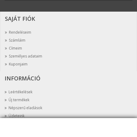
SAJÁT FIÓK
Rendeléseim
Számláim
Címeim
Személyes adataim
Kuponjaim
INFORMÁCIÓ
Leértékelések
Új termékek
Népszerű eladások
Üzleteink
Kapcsolat
Oldaltérkép