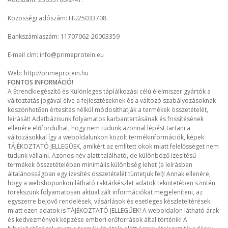
Közösségi adószám: HU25033708.
Bankszámlaszám: 11707062-20003359
E-mail cím: info@primeprotein.eu
Web: http://primeprotein.hu
FONTOS INFORMÁCIÓ!
A Étrendkiegészítő és Különleges táplálkozási célú élelmiszer gyártók a
változtatás jogával élve a fejlesztéseknek és a változó szabályozásoknak
köszönhetően értesítés nélkül módosíthatják a termékek összetételét,
leírását! Adatbázisunk folyamatos karbantartásának és frissítésének
ellenére előfordulhat, hogy nem tudunk azonnal lépést tartani a
változásokkal így a weboldalunkon közölt termékinformációk, képek
TÁJÉKOZTATÓ JELLEGŰEK, amikért az említett okok miatt felelősséget nem
tudunk vállalni. Azonos név alatt található, de különböző ízesítésű
termékek összetételében minimális különbség lehet (a leírásban
általánosságban egy ízesítés összetételét tüntetjük fel)! Annak ellenére,
hogy a webshopunkon látható raktárkészlet adatok tekintetében szintén
törekszünk folyamatosan aktualizált információkat megjeleníteni, az
egyszerre bejövő rendelések, vásárlások és esetleges készleteltérések
miatt ezen adatok is TÁJÉKOZTATÓ JELLEGŰEK! A weboldalon látható árak
és kedvezmények képzése emberi erőforrások által történik! A