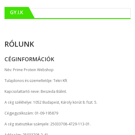
GY.I.K
RÓLUNK
CÉGINFORMÁCIÓK
Név: Prime Protein Webshop
Tulajdonos és üzemeltetője: Tekri Kft
Kapcsolattartó neve: Beszeda Bálint.
A cég székhelye: 1052 Budapest, Károly körút 8. fszt. 5.
Cégjegyzékszám: 01-09-195879
A cég statisztikai számjele: 25033708-4729-113-01.
Adószám: 25033708-2-41.