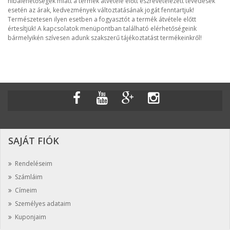
hibalehetőségek miatt a termék átvétele előtt észrevételezett tévedések
esetén az árak, kedvezmények változtatásának jogát fenntartjuk!
Természetesen ilyen esetben a fogyasztót a termék átvétele előtt
értesítjük! A kapcsolatok menüpontban található elérhetőségeink
bármelyikén szívesen adunk szakszerű tájékoztatást termékeinkről!
SAJÁT FIÓK
Rendeléseim
Számláim
Címeim
Személyes adataim
Kuponjaim