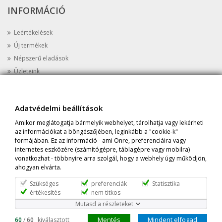
INFORMÁCIÓ
Leértékelések
Új termékek
Népszerű eladások
Üzleteink
Kapcsolat
Oldaltérkép
Adatvédelmi beállítások
AZ ÜZLETRŐL
Amikor meglátogatja bármelyik webhelyet, tárolhatja vagy lekérheti
az információkat a böngészőjében, leginkább a "cookie-k"
Cím:
Prime Protein Astoria, 1052 Budapest, Károly krt 8 Fszt. 5.
formájában. Ez az információ - ami Önre, preferenciáira vagy
internetes eszközére (számítógépre, táblagépre vagy mobilra)
Tel:
+36-20-398-1647
vonatkozhat - többnyire arra szolgál, hogy a webhely úgy működjön,
Email:
info@primeprotein.eu
ahogyan elvárta.
Szükséges
preferenciák
Statisztika
értékesítés
nem titkos
Mutasd a részleteket
Adatvédelmi beállítások
Mentés
Mindent elfogad
60
/
60
kiválasztott