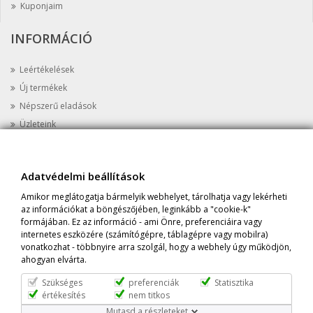
Kuponjaim
INFORMÁCIÓ
Leértékelések
Új termékek
Népszerű eladások
Üzleteink
Kapcsolat
Oldaltérkép
Adatvédelmi beállítások
AZ ÜZLETRŐL
Amikor meglátogatja bármelyik webhelyet, tárolhatja vagy lekérheti
az információkat a böngészőjében, leginkább a "cookie-k"
Cím:
Prime Protein Astoria, 1052 Budapest, Károly krt 8 Fszt. 5.
formájában. Ez az információ - ami Önre, preferenciáira vagy
internetes eszközére (számítógépre, táblagépre vagy mobilra)
Tel:
+36-20-398-1647
vonatkozhat - többnyire arra szolgál, hogy a webhely úgy működjön,
Email:
info@primeprotein.eu
ahogyan elvárta.
Szükséges
preferenciák
Statisztika
értékesítés
nem titkos
Mutasd a részleteket