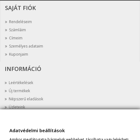
SAJÁT FIÓK
Rendeléseim
Számláim
Címeim
Személyes adataim
Kuponjaim
INFORMÁCIÓ
Leértékelések
Új termékek
Népszerű eladások
Üzleteink
Kapcsolat
Oldaltérkép
Adatvédelmi beállítások
AZ ÜZLETRŐL
Amikor meglátogatja bármelyik webhelyet, tárolhatja vagy lekérheti