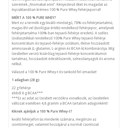
szeretnek „finomakat enni”. Kényeztesd őket és magadat az
ínycsiklandóan krémes 100 % Pure Whey fehérjeporral!
MIÉRT A 100 % PURE WHEY?
Mert ez a termék egy kiváló minőségű, 78%-os fehérjetartalmú,
magas BV-vel (biológiai érték) rendelkező fehérjepor, amelynek
fehérjetartalma 100%-ban tejsavó-fehérje eredetű. A széles
ízválasztékkal rendelkező 100% Pure Whey tejsavó-fehérje
koncentrátum és tejsavó-fehérje izolátum, illetve hozzáadott
aminosavak (L-glutamin, L-arginin és BCAA-k) kombinációja. Míg
ízesítetlen verzió kizárólag tejsavó-fehérje koncentrátumot
tartalmaz, hozzáadott édesítőszerek, színezőanyagok és aroma
nélkül.
Válaszd a 100 % Pure Whey-t és tankold fel izmaidat!
1 adagban (28 g):
22 g fehérje
ebből 6 g BCAA***
***Ez az adat az ízesített verziókra vonatkozik, az ízesítetlen
változat esetében 4,8 gramm a BCAA tartalom adagonként!
Kiknek ajánljuk a 100 % Pure Whey-t?
kiváló fehérjeforrás mindenki számára, megőrizni az
izomtömeget, valamint hozzájárul a normál csontozat