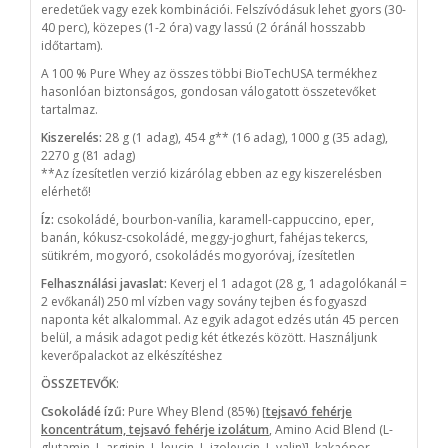
eredetűek vagy ezek kombinációi. Felszívódásuk lehet gyors (30-
40 perc), közepes (1-2 óra) vagy lassú (2 óránál hosszabb
időtartam).
A 100 % Pure Whey az összes többi BioTechUSA termékhez
hasonlóan biztonságos, gondosan válogatott összetevőket
tartalmaz.
Kiszerelés:
28 g (1 adag), 454 g** (16 adag), 1000 g (35 adag),
2270 g (81 adag)
**Az ízesítetlen verzió kizárólag ebben az egy kiszerelésben
elérhető!
Íz:
csokoládé, bourbon-vanília, karamell-cappuccino, eper,
banán, kókusz-csokoládé, meggy-joghurt, fahéjas tekercs,
sütikrém, mogyoró, csokoládés mogyoróvaj, ízesítetlen
Felhasználási javaslat:
Keverj el 1 adagot (28 g, 1 adagolókanál =
2 evőkanál) 250 ml vízben vagy sovány tejben és fogyaszd
naponta két alkalommal. Az egyik adagot edzés után 45 percen
belül, a másik adagot pedig két étkezés között. Használjunk
keverőpalackot az elkészítéshez
ÖSSZETEVŐK
:
Csokoládé ízű:
Pure Whey Blend (85%) [
tejsavó fehérje
koncentrátum, tejsavó fehérje izolátum
, Amino Acid Blend (L-
glutamin, L-arginin, L-leucin, L-izoleucin, L-valin)], kakaópor,