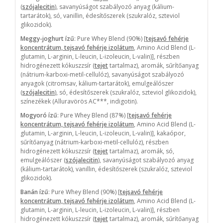
(
szójalecitin
), savanyúságot szabályozó anyag (kálium-
tartarátok), só, vanillin, édesítőszerek (szukralóz, szteviol
glikozidok).
Meggy-joghurt ízű
: Pure Whey Blend (90%) [
tejsavó fehérje
koncentrátum, tejsavó fehérje izolátum
, Amino Acid Blend (L-
glutamin, L-arginin, L-leucin, L-izoleucin, L-valin)], részben
hidrogénezett kókuszzsír (
tejet
tartalmaz), aromák, sűrítőanyag
(nátrium-karboxi-metil-cellulóz), savanyúságot szabályozó
anyagok (citromsav, kálium-tartarátok), emulgeálószer
(
szójalecitin
), só, édesítőszerek (szukralóz, szteviol glikozidok),
színezékek (Alluravörös AC***, indigotin).
Mogyoró ízű
: Pure Whey Blend (87%) [
tejsavó fehérje
koncentrátum, tejsavó fehérje izolátum
, Amino Acid Blend (L-
glutamin, L-arginin, L-leucin, L-izoleucin, L-valin)], kakaópor,
sűrítőanyag (nátrium-karboxi-metil-cellulóz), részben
hidrogénezett kókuszzsír (
tejet
tartalmaz), aromák, só,
emulgeálószer (
szójalecitin
), savanyúságot szabályozó anyag
(kálium-tartarátok), vanillin, édesítőszerek (szukralóz, szteviol
glikozidok).
Banán ízű
: Pure Whey Blend (90%) [
tejsavó fehérje
koncentrátum, tejsavó fehérje izolátum
, Amino Acid Blend (L-
glutamin, L-arginin, L-leucin, L-izoleucin, L-valin)], részben
hidrogénezett kókuszzsír (
tejet
tartalmaz), aromák, sűrítőanyag