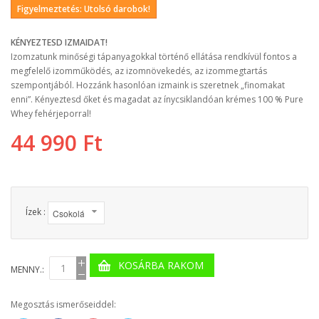
Figyelmeztetés: Utolsó darobok!
KÉNYEZTESD IZMAIDAT!
Izomzatunk minőségi tápanyagokkal történő ellátása rendkívül fontos a
megfelelő izomműködés, az izomnövekedés, az izommegtartás
szempontjából. Hozzánk hasonlóan izmaink is szeretnek „finomakat
enni”. Kényeztesd őket és magadat az ínycsiklandóan krémes 100 % Pure
Whey fehérjeporral!
44 990 Ft
Ízek :
KOSÁRBA RAKOM
MENNY.:
Megosztás ismerőseiddel: