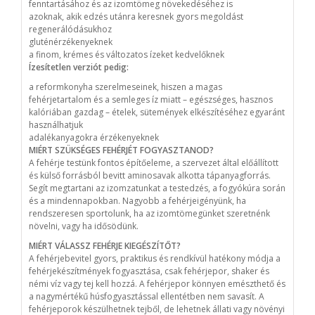
fenntartásához és az izomtömeg növekedéséhez is
azoknak, akik edzés utánra keresnek gyors megoldást
regenerálódásukhoz
gluténérzékenyeknek
a finom, krémes és változatos ízeket kedvelőknek
Ízesítetlen verziót pedig:
a reformkonyha szerelmeseinek, hiszen a magas
fehérjetartalom és a semleges íz miatt – egészséges, hasznos
kalóriában gazdag – ételek, sütemények elkészítéséhez egyaránt
használhatjuk
adalékanyagokra érzékenyeknek
MIÉRT SZÜKSÉGES FEHÉRJÉT FOGYASZTANOD?
A fehérje testünk fontos építőeleme, a szervezet által előállított
és külső forrásból bevitt aminosavak alkotta tápanyagforrás.
Segít megtartani az izomzatunkat a testedzés, a fogyókúra során
és a mindennapokban. Nagyobb a fehérjeigényünk, ha
rendszeresen sportolunk, ha az izomtömegünket szeretnénk
növelni, vagy ha idősödünk.
MIÉRT VÁLASSZ FEHÉRJE KIEGÉSZÍTŐT?
A fehérjebevitel gyors, praktikus és rendkívül hatékony módja a
fehérjekészítmények fogyasztása, csak fehérjepor, shaker és
némi víz vagy tej kell hozzá. A fehérjepor könnyen emészthető és
a nagymértékű húsfogyasztással ellentétben nem savasít. A
fehérjeporok készülhetnek tejből, de lehetnek állati vagy növényi