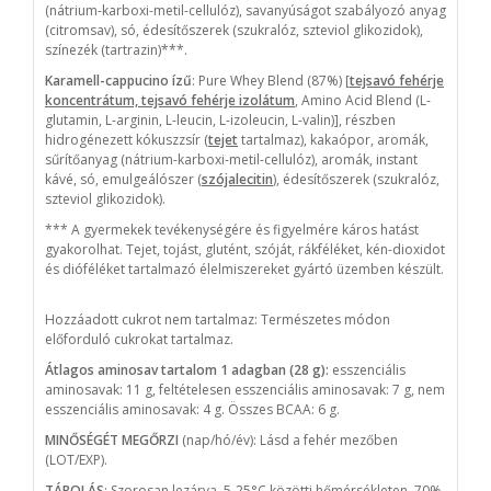
(nátrium-karboxi-metil-cellulóz), savanyúságot szabályozó anyag
(citromsav), só, édesítőszerek (szukralóz, szteviol glikozidok),
színezék (tartrazin)***.
Karamell-cappucino ízű
: Pure Whey Blend (87%) [
tejsavó fehérje
koncentrátum, tejsavó fehérje izolátum
, Amino Acid Blend (L-
glutamin, L-arginin, L-leucin, L-izoleucin, L-valin)], részben
hidrogénezett kókuszzsír (
tejet
tartalmaz), kakaópor, aromák,
sűrítőanyag (nátrium-karboxi-metil-cellulóz), aromák, instant
kávé, só, emulgeálószer (
szójalecitin
), édesítőszerek (szukralóz,
szteviol glikozidok).
*** A gyermekek tevékenységére és figyelmére káros hatást
gyakorolhat. Tejet, tojást, glutént, szóját, rákféléket, kén-dioxidot
és dióféléket tartalmazó élelmiszereket gyártó üzemben készült.
Hozzáadott cukrot nem tartalmaz: Természetes módon
előforduló cukrokat tartalmaz.
Átlagos aminosav tartalom 1 adagban (28 g):
esszenciális
aminosavak: 11 g, feltételesen esszenciális aminosavak: 7 g, nem
esszenciális aminosavak: 4 g. Összes BCAA: 6 g.
MINŐSÉGÉT MEGŐRZI
(nap/hó/év): Lásd a fehér mezőben
(LOT/EXP).
TÁROLÁS
: Szorosan lezárva, 5-25°C közötti hőmérsékleten, 70%