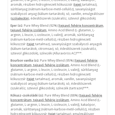
aromák, részben hidrogénezett kókuszzsír (
tejet
tartalmaz),
sűrítőanyag (nátrium-karboxi-metil-cellulóz), savanyúságot
szabályozó anyag (kálium-tartarátok), só, vanillin, emulgeálószer
(
szójalecitin
), édesítőszerek (szukralóz, szteviol glikozidok).
Eper ízű
: Pure Whey Blend (92%) [
tejsavó fehérje koncentrátum,
tejsavó fehérje izolátum
, Amino Acid Blend (L-glutamin, L-
arginin, L-leucin, L-izoleucin, L-valin)], aromák, sűrítőanyag
(nátrium-karboxi-metil-cellulóz), részben hidrogénezett
kókuszzsír (
tejet
tartalmaz), savanyúságot szabályozó anyagok
(kálium-tartarátok, citromsav), só, édesítőszerek (szukralóz,
szteviol glikozidok), színezék (Alluravörös AC)***.
Bourbon vanília ízű:
Pure Whey Blend (95%) [
tejsavó fehérje
koncentrátum, tejsavó fehérje izolátum
, Amino Acid Blend (L-
glutamin, L-arginin, L-leucin, L-izoleucin, L-valin)], sűrítőanyag
(nátrium-karboxi-metil-cellulóz), részben hidrogénezett
kókuszzsír (
tejet
tartalmaz), aromák, vanillin, savanyúságot
szabályozó anyag (kálium-tartarátok), só, édesítőszerek
(szukralóz, szteviol glikozidok), színezék (tartrazin)***.
Kókusz-csokoládé ízű
: Pure Whey Blend (88%) [
tejsavó fehérje
koncentrátum, tejsavó fehérje izolátum
, Amino Acid Blend (L-
glutamin, L-arginin, L-leucin, L-izoleucin, L-valin)], kakaópor,
aromák, sűrítőanyag (nátrium-karboxi-metil-cellulóz), részben
hidrogénezett kókuszzsír (
tejet
tartalmaz), emulgeálószer