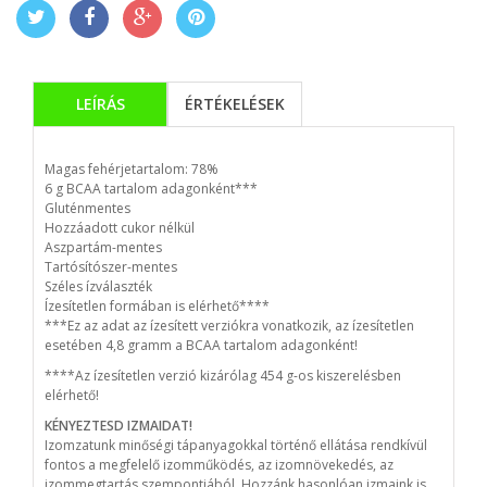
LEÍRÁS
ÉRTÉKELÉSEK
Magas fehérjetartalom: 78%
6 g BCAA tartalom adagonként***
Gluténmentes
Hozzáadott cukor nélkül
Aszpartám-mentes
Tartósítószer-mentes
Széles ízválaszték
Ízesítetlen formában is elérhető****
***Ez az adat az ízesített verziókra vonatkozik, az ízesítetlen
esetében 4,8 gramm a BCAA tartalom adagonként!
***
*
Az ízesítetlen verzió kizárólag 454 g-os kiszerelésben
elérhető!
KÉNYEZTESD IZMAIDAT!
Izomzatunk minőségi tápanyagokkal történő ellátása rendkívül
fontos a megfelelő izomműködés, az izomnövekedés, az
izommegtartás szempontjából. Hozzánk hasonlóan izmaink is