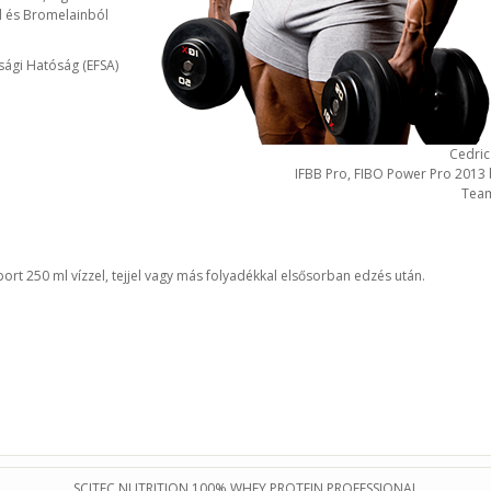
ól és Bromelainból
sági Hatóság (EFSA)
Cedric
IFBB Pro, FIBO Power Pro 2013
Team
ort 250 ml vízzel, tejjel vagy más folyadékkal elsősorban edzés után.
SCITEC NUTRITION 100% WHEY PROTEIN PROFESSIONAL