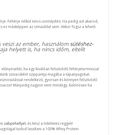
rje. Fehérje nélkül nincs izomépítés. Ha pedig azt akarod,
cs ez másképpen az izmaiddal sem. Akkor fogsz a lehető
 is veszi az ember, használom
sütéshez-
a helyett is, ha nincs időm, eltelít
előnyösebb, ha egy kiválóan felszívódó fehérjeturmixszal
estünk szivacsként szippantja magába a tápanyagokat.
hasznosulással rendelkező, gyorsan és könnyen felszívódó
e a piacon! Márpedig nagyon nem mindegy, különösen ha
sze
zabpehellyel
, és kész a tökéletes reggeli!
nmagolajjal tudod lassítani a 100% Whey Protein