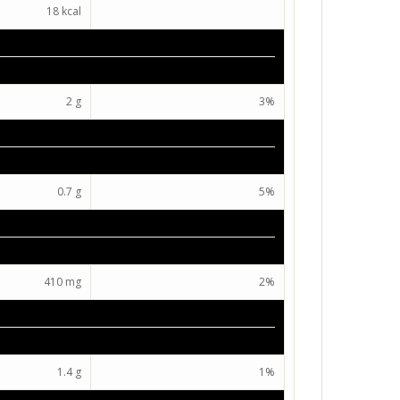
18 kcal
2 g
3%
0.7 g
5%
410 mg
2%
1.4 g
1%