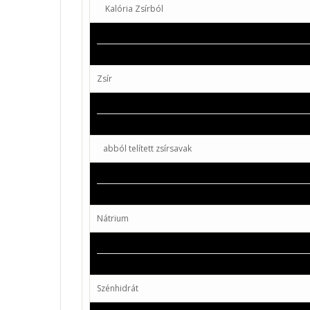
Kalória Zsírból
Zsír
abból telített zsírsavak
Nátrium
Szénhidrát