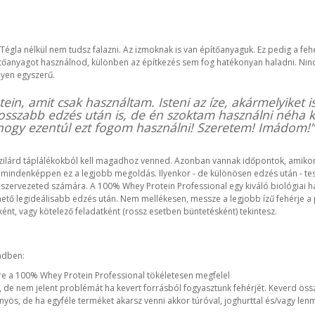
égla nélkül nem tudsz falazni. Az izmoknak is van építőanyaguk. Ez pedig a fehé
ítőanyagot használnod, különben az építkezés sem fog hatékonyan haladni. Nin
lyen egyszerű.
ein, amit csak használtam. Isteni az íze, akármelyiket
hosszabb edzés után is, de én szoktam használni néha kaj
 hogy ezentúl ezt fogom használni! Szeretem! Imádom!”
zilárd táplálékokból kell magadhoz venned. Azonban vannak időpontok, amikor 
n mindenképpen ez a legjobb megoldás. Ilyenkor - de különösen edzés után - t
ts szervezeted számára. A 100% Whey Protein Professional egy kiváló biológiai 
lehető legideálisabb edzés után. Nem mellékesen, messze a legjobb ízű fehérj
nt, vagy kötelező feladatként (rossz esetben büntetésként) tekintesz.
endben:
erre a 100% Whey Protein Professional tökéletesen megfelel
ás, de nem jelent problémát ha kevert forrásból fogyasztunk fehérjét. Keverd ös
előnyös, de ha egyféle terméket akarsz venni akkor túróval, joghurttal és/vagy le