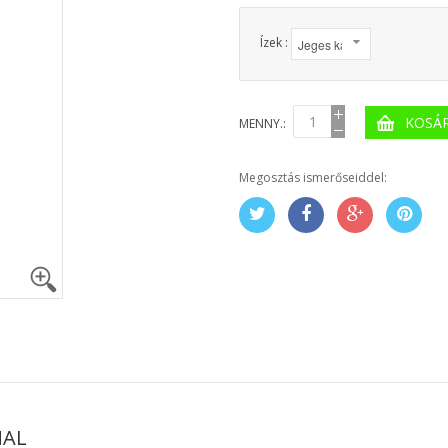
Ízek :
KOSÁ
MENNY.:
Megosztás ismerőseiddel:
NAL