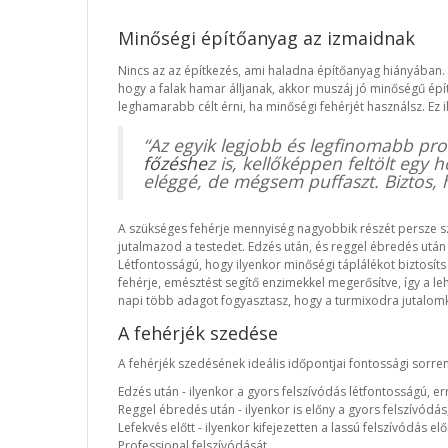
Minőségi építőanyag az izmaidnak
Nincs az az építkezés, ami haladna építőanyag hiányában. T
hogy a falak hamar álljanak, akkor muszáj jó minőségű ép
leghamarabb célt érni, ha minőségi fehérjét használsz. Ez i
“Az egyik legjobb és legfinomabb prot
főzéshe
z is, kellőképpen feltölt egy 
eléggé, de mégsem puffaszt. Biztos,
A szükséges fehérje mennyiség nagyobbik részét persze s
jutalmazod a testedet. Edzés után, és reggel ébredés utá
Létfontosságú, hogy ilyenkor minőségi táplálékot biztosí
fehérje, emésztést segítő enzimekkel megerősítve, így a 
napi több adagot fogyasztasz, hogy a turmixodra jutalomké
A fehérjék szedése
A fehérjék szedésének ideális időpontjai fontossági sorr
Edzés után - ilyenkor a gyors felszívódás létfontosságú, 
Reggel ébredés után - ilyenkor is előny a gyors felszívód
Lefekvés előtt - ilyenkor kifejezetten a lassú felszívódás 
Professional felszívódását