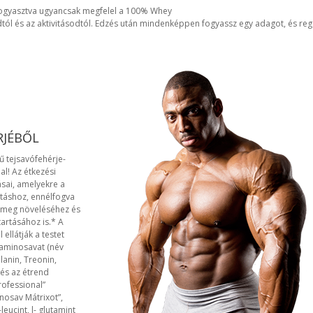
 fogyasztva ugyancsak megfelel a 100% Whey
odtól és az aktivitásodtól. Edzés után mindenképpen fogyassz egy adagot, és r
RJÉBŐL
ű tejsavófehérje-
l! Az étkezési
ásai, amelyekre a
táshoz, ennélfogva
ömeg növeléséhez és
artásához is.* A
 ellátják a testet
 aminosavat (név
alanin, Treonin,
 és az étrend
rofessional”
nosav Mátrixot”,
eucint, l- glutamint