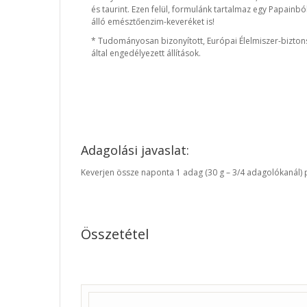
és taurint. Ezen felül, formulánk tartalmaz egy Papainb
álló emésztőenzim-keveréket is!
* Tudományosan bizonyított, Európai Élelmiszer-bizton
által engedélyezett állítások.
Adagolási javaslat:
Keverjen össze naponta 1 adag (30 g – 3/4 adagolókanál) p
Összetétel