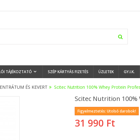
LÓI TÁJÉKOZTATÓ
SZÉP KÁRTYÁS FIZETÉS
ÜZLETEK
GY.I.K.
ENTRÁTUM ÉS KEVERT
>
Scitec Nutrition 100% Whey Protein Profes
Scitec Nutrition 100% 
Figyelmeztetés: Utolsó darobok!
31 990 Ft