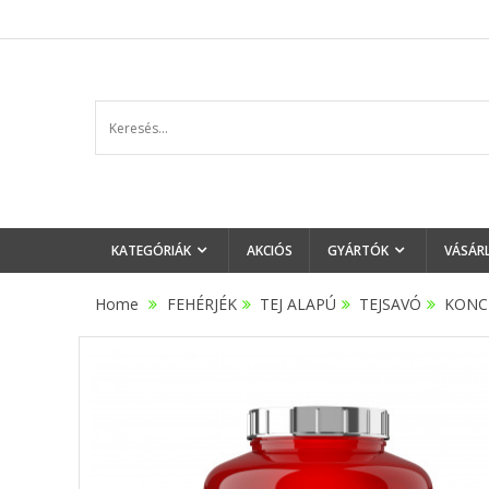
KATEGÓRIÁK
AKCIÓS
GYÁRTÓK
VÁSÁR
Home
FEHÉRJÉK
>
TEJ ALAPÚ
>
TEJSAVÓ
>
KONC