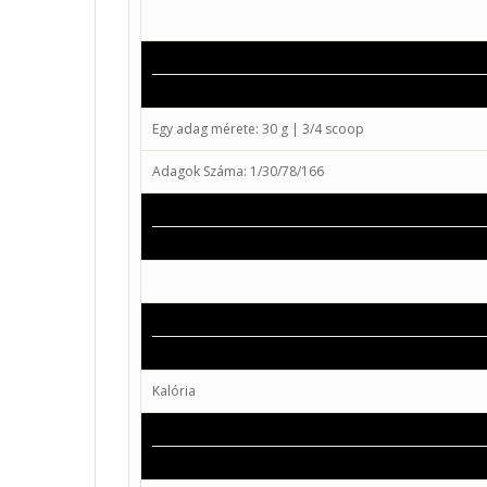
Egy adag mérete:
30 g | 3/4 scoop
Adagok Száma:
1/30/78/166
Kalória