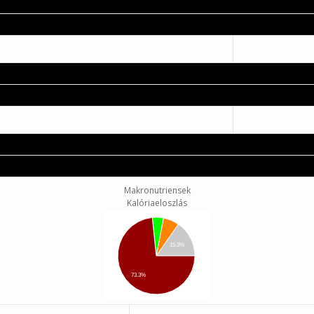
Makronutriensek
Kalóriaeloszlás
15.3%
73.3%