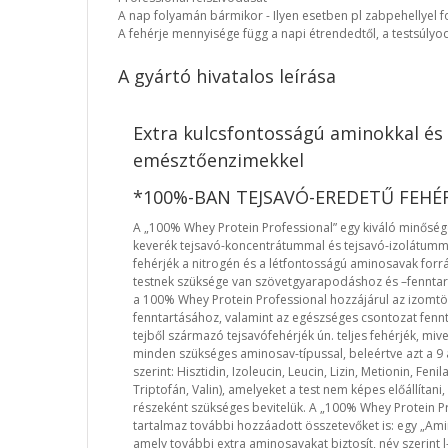
A nap folyamán bármikor - Ilyen esetben pl zabpehellyel
A fehérje mennyisége függ a napi étrendedtől, a testsúly
A gyártó hivatalos leírása
Extra kulcsfontosságú aminokkal és
emésztőenzimekkel
*100%-BAN TEJSAVÓ-EREDETŰ FEHÉ
A „100% Whey Protein Professional” egy kiváló minőség
keverék tejsavó-koncentrátummal és tejsavó-izolátumma
fehérjék a nitrogén és a létfontosságú aminosavak forr
testnek szüksége van szövetgyarapodáshoz és –fenntar
a 100% Whey Protein Professional hozzájárul az izomt
fenntartásához, valamint az egészséges csontozat fennt
tejből származó tejsavófehérjék ún. teljes fehérjék, mivel
minden szükséges aminosav-típussal, beleértve azt a 9
szerint: Hisztidin, Izoleucin, Leucin, Lizin, Metionin, Fenil
Triptofán, Valin), amelyeket a test nem képes előállítani,
részeként szükséges bevitelük. A „100% Whey Protein P
tartalmaz további hozzáadott összetevőket is: egy „Ami
amely további extra aminosavakat biztosít, név szerint l-l