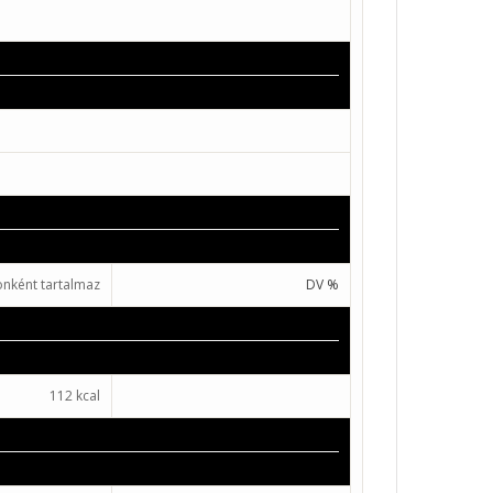
nként tartalmaz
DV %
112 kcal